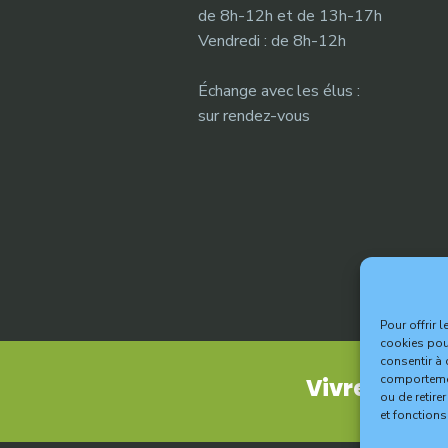
de 8h-12h et de 13h-17h
Vendredi : de 8h-12h
Échange avec les élus :
sur rendez-vous
Pour offrir 
cookies pour
consentir à 
comportement
Vivre à Vitr
ou de retire
et fonctions